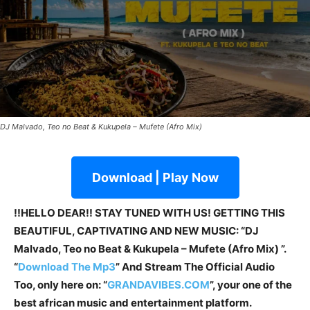
DJ Malvado, Teo no Beat & Kukupela – Mufete (Afro Mix)
Download | Play Now
!!HELLO DEAR!! STAY TUNED WITH US! GETTING THIS
BEAUTIFUL, CAPTIVATING AND NEW MUSIC: “DJ
Malvado, Teo no Beat & Kukupela – Mufete (Afro Mix) ”.
“
Download The Mp3
”
And Stream The Official Audio
Too, only here on: “
GRANDAVIBES.COM
”, your one of the
best african music and entertainment platform.