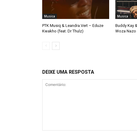
Musica
Musica
PTK Musiq & Leandra.Vert – Eduze
Buddy Kay &
Kwakho (feat. Dr Thulz)
Woza Nazo
DEIXE UMA RESPOSTA
Comentário: