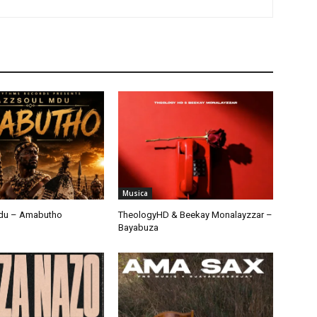
Musica
du – Amabutho
TheologyHD & Beekay Monalayzzar –
Bayabuza