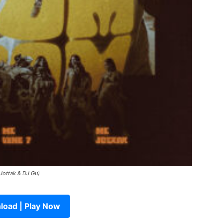
Jottak & DJ Gu)
oad | Play Now