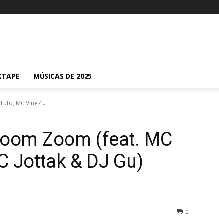
XTAPE
MÚSICAS DE 2025
uto, MC Vine7,...
Zoom Zoom (feat. MC
C Jottak & DJ Gu)
0