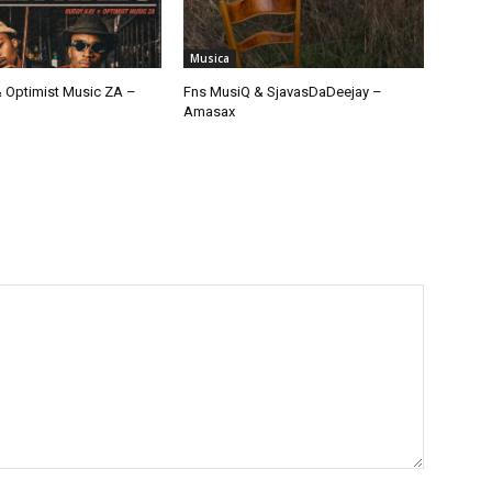
Musica
 Optimist Music ZA –
Fns MusiQ & SjavasDaDeejay –
Amasax