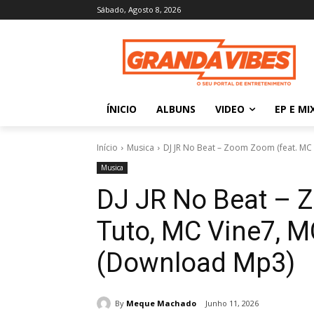
Sábado, Agosto 8, 2026
ÍNICIO
ALBUNS
VIDEO
EP E MI
Início
Musica
DJ JR No Beat – Zoom Zoom (feat. MC T
Musica
DJ JR No Beat – 
Tuto, MC Vine7, M
(Download Mp3)
By
Meque Machado
Junho 11, 2026