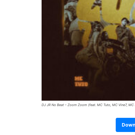
DJ JR No Beat – Zoom Zoom (feat. MC Tuto, MC Vine7, MC 
Downl