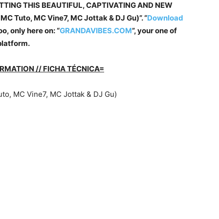
ETTING THIS BEAUTIFUL, CAPTIVATING AND NEW
MC Tuto, MC Vine7, MC Jottak & DJ Gu)”. “
Download
o, only here on: “
GRANDAVIBES.COM
”, your one of
platform.
RMATION // FICHA TÉCNICA=
Tuto, MC Vine7, MC Jottak & DJ Gu)