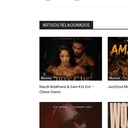
ARTIGOS RELACIONADOS
Musica
Musica
Nandi Ndathane & Sam Kot Kot –
JazzSoul M
Chess Game