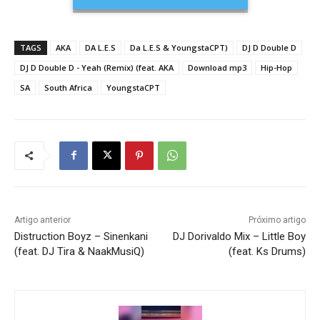
TAGS
AKA
DA L.E.S
Da L.E.S & YoungstaCPT)
DJ D Double D
DJ D Double D - Yeah (Remix) (feat. AKA
Download mp3
Hip-Hop
SA
South Africa
YoungstaCPT
Artigo anterior
Próximo artigo
Distruction Boyz – Sinenkani
DJ Dorivaldo Mix – Little Boy
(feat. DJ Tira & NaakMusiQ)
(feat. Ks Drums)