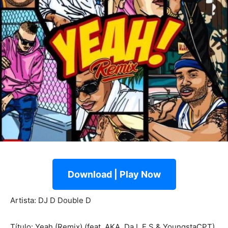
Download | Play Now
Artista: DJ D Double D
Título: Yeah (Remix) (feat. AKA, Da L.E.S & YoungstaCPT)