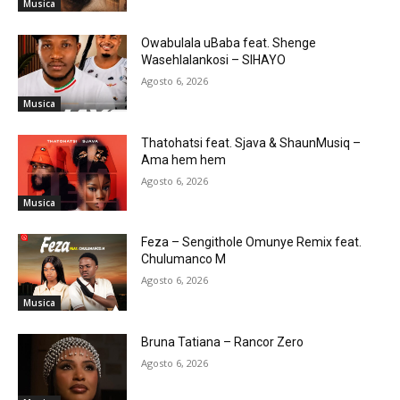
Musica
Owabulala uBaba feat. Shenge
Wasehlalankosi – SIHAYO
Agosto 6, 2026
Musica
Thatohatsi feat. Sjava & ShaunMusiq –
Ama hem hem
Agosto 6, 2026
Musica
Feza – Sengithole Omunye Remix feat.
Chulumanco M
Agosto 6, 2026
Musica
Bruna Tatiana – Rancor Zero
Agosto 6, 2026