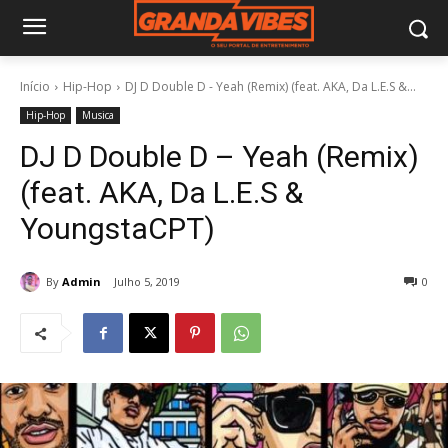
Início
Hip-Hop
DJ D Double D - Yeah (Remix) (feat. AKA, Da L.E.S &...
Hip-Hop
Musica
DJ D Double D – Yeah (Remix)
(feat. AKA, Da L.E.S &
YoungstaCPT)
By
Admin
Julho 5, 2019
0