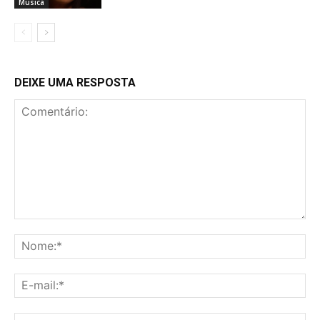
Musica
DEIXE UMA RESPOSTA
Comentário:
No
E-
mai
Sit