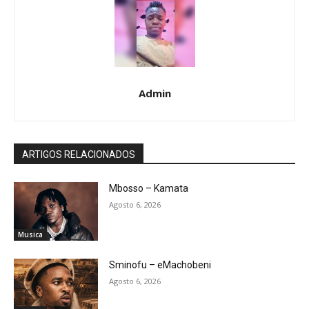
Admin
ARTIGOS RELACIONADOS
Mbosso – Kamata
Agosto 6, 2026
Musica
Sminofu – eMachobeni
Agosto 6, 2026