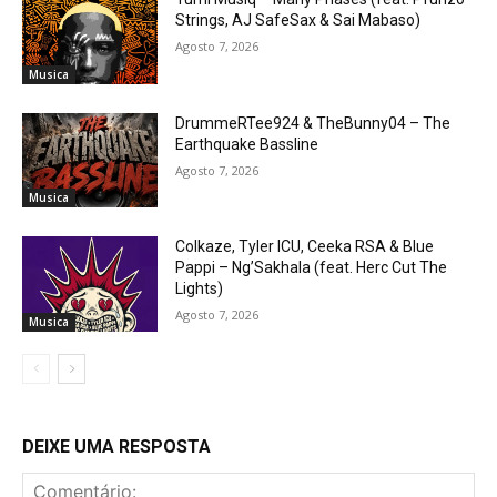
Strings, AJ SafeSax & Sai Mabaso)
Agosto 7, 2026
Musica
DrummeRTee924 & TheBunny04 – The
Earthquake Bassline
Agosto 7, 2026
Musica
Colkaze, Tyler ICU, Ceeka RSA & Blue
Pappi – Ng’Sakhala (feat. Herc Cut The
Lights)
Agosto 7, 2026
Musica
DEIXE UMA RESPOSTA