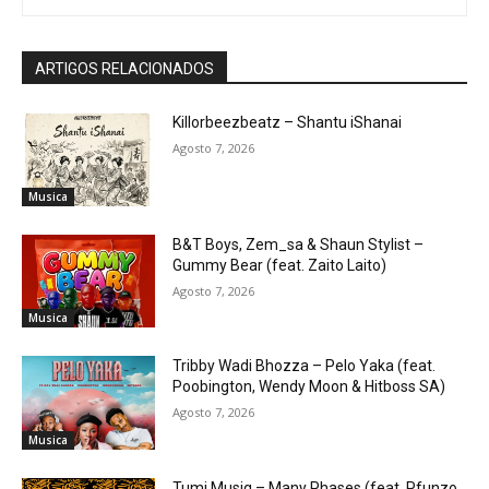
ARTIGOS RELACIONADOS
Killorbeezbeatz – Shantu iShanai
Agosto 7, 2026
Musica
B&T Boys, Zem_sa & Shaun Stylist –
Gummy Bear (feat. Zaito Laito)
Agosto 7, 2026
Musica
Tribby Wadi Bhozza – Pelo Yaka (feat.
Poobington, Wendy Moon & Hitboss SA)
Agosto 7, 2026
Musica
Tumi Musiq – Many Phases (feat. Pfunzo