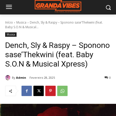
Início
Musica
Dench, Sly & Raspy – Sponono sase’Thekwini (feat.
Baby S.O.N & Musical...
Musica
Dench, Sly & Raspy – Sponono
sase’Thekwini (feat. Baby
S.O.N & Musical Xpress)
By
Admin
Fevereiro 28, 2025
0