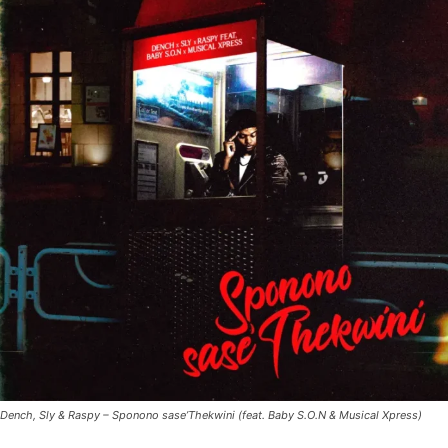
Dench, Sly & Raspy – Sponono sase’Thekwini (feat. Baby S.O.N & Musical Xpress)