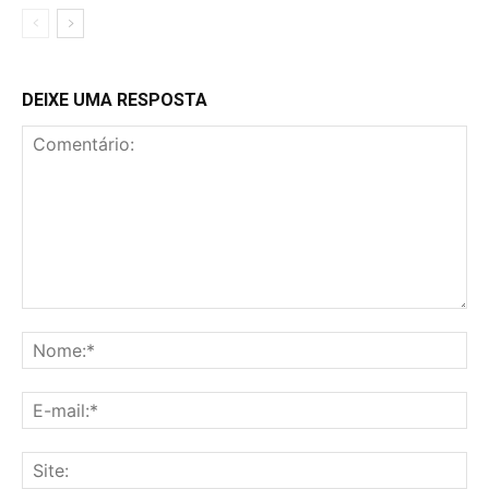
DEIXE UMA RESPOSTA
Comentário:
No
E-
mai
Sit