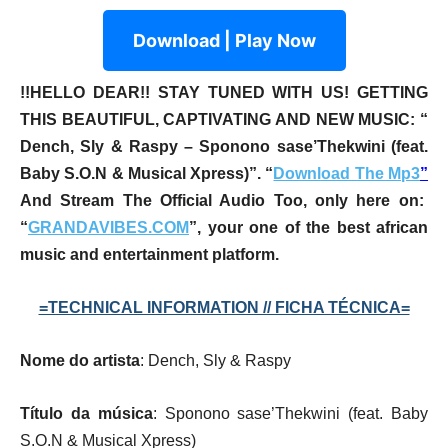
Download | Play Now
!!HELLO DEAR!! STAY TUNED WITH US! GETTING
THIS BEAUTIFUL, CAPTIVATING AND NEW MUSIC:
“
Dench, Sly & Raspy – Sponono sase’Thekwini (feat.
Baby S.O.N & Musical Xpress)”
. “
Download The Mp3
”
And Stream The Official Audio Too, only here on:
“
GRANDAVIBES.COM
”, your one of the best african
music and entertainment platform.
=TECHNICAL INFORMATION // FICHA TÉCNICA=
Nome do artista
: Dench, Sly & Raspy
Título da música
: Sponono sase’Thekwini (feat. Baby
S.O.N & Musical Xpress)