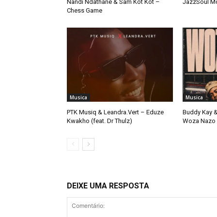
Nandi Ndathane & Sam Kot Kot –
JazzSoul M
Chess Game
Musica
Musica
PTK Musiq & Leandra.Vert – Eduze
Buddy Kay &
Kwakho (feat. Dr Thulz)
Woza Nazo
DEIXE UMA RESPOSTA