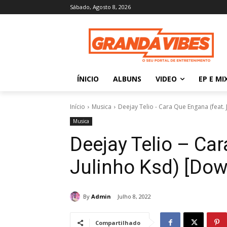
Sábado, Agosto 8, 2026
ÍNICIO
ALBUNS
VIDEO
EP E MI
Início
Musica
Deejay Telio - Cara Que Engana (feat. 
Musica
Deejay Telio – Car
Julinho Ksd) [Do
By
Admin
Julho 8, 2022
Compartilhado