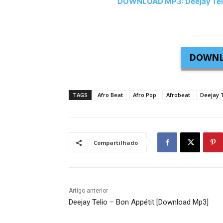
DOWNLOAD MP3: Deejay Telio 
DOWNL
TAGS
Afro Beat
Afro Pop
Afrobeat
Deejay T
Compartilhado
Artigo anterior
Deejay Telio – Bon Appétit [Download Mp3]