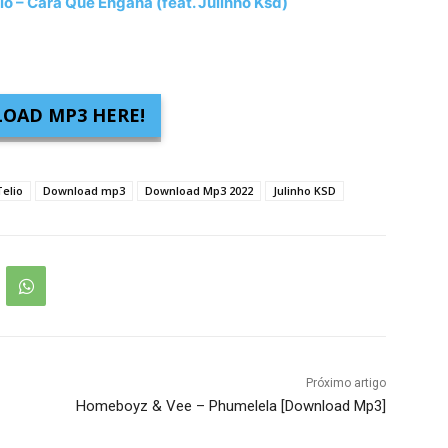
– Cara Que Engana (feat. Julinho Ksd)
OAD MP3 HERE!
elio
Download mp3
Download Mp3 2022
Julinho KSD
Próximo artigo
Homeboyz & Vee – Phumelela [Download Mp3]