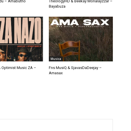
du – Amabutho
TheologyHD & Beekay Monalayzzar –
Bayabuza
Musica
 Optimist Music ZA –
Fns MusiQ & SjavasDaDeejay –
Amasax