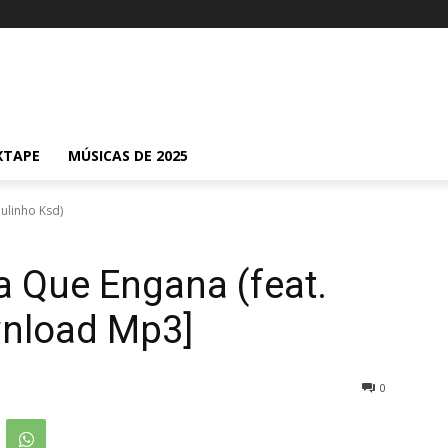
XTAPE
MÚSICAS DE 2025
Julinho Ksd)
a Que Engana (feat.
wnload Mp3]
0