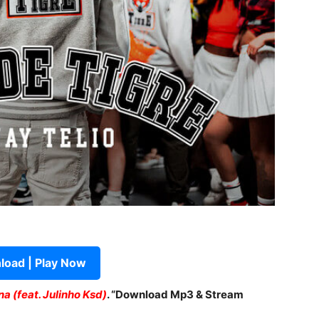
oad | Play Now
a (feat. Julinho Ksd)
. “Download Mp3 & Stream