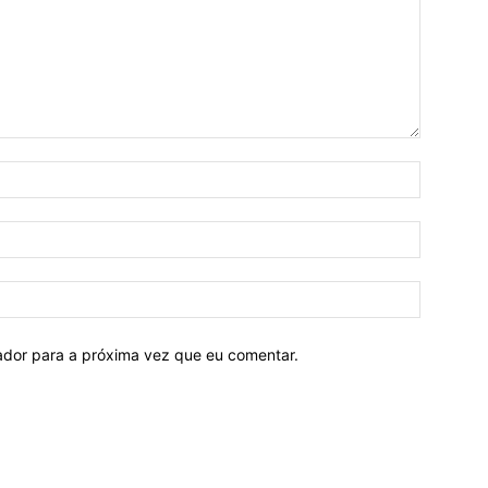
Nome:*
E-
mail:*
Site:
ador para a próxima vez que eu comentar.