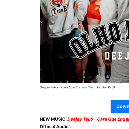
Deejay Telio - Cara Que Engana (feat. Julinho Ksd)
Downl
NEW MUSIC:
Deejay Telio – Cara Que Engan
Official Audio”.