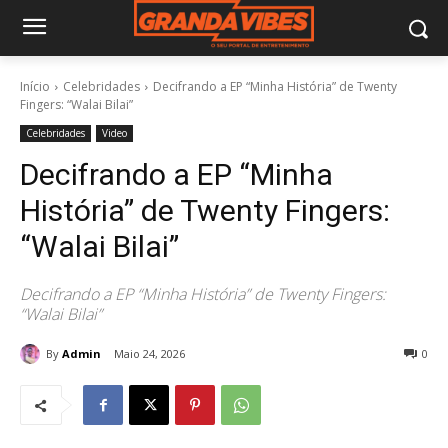
Início
Celebridades
Decifrando a EP “Minha História” de Twenty
Fingers: “Walai Bilai”
Celebridades
Video
Decifrando a EP “Minha
História” de Twenty Fingers:
“Walai Bilai”
Decifrando a EP “Minha História” de Twenty Fingers:
“Walai Bilai”
By
Admin
Maio 24, 2026
0