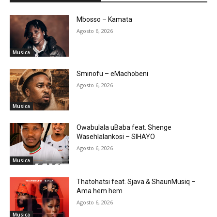
Mbosso – Kamata
Agosto 6, 2026
Musica
Sminofu – eMachobeni
Agosto 6, 2026
Musica
Owabulala uBaba feat. Shenge
Wasehlalankosi – SIHAYO
Agosto 6, 2026
Musica
Thatohatsi feat. Sjava & ShaunMusiq –
Ama hem hem
Agosto 6, 2026
Musica