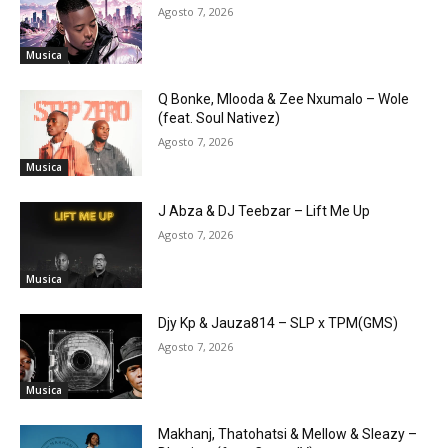
Agosto 7, 2026
Musica
Q Bonke, Mlooda & Zee Nxumalo – Wole
(feat. Soul Nativez)
Agosto 7, 2026
Musica
J Abza & DJ Teebzar – Lift Me Up
Agosto 7, 2026
Musica
Djy Kp & Jauza814 – SLP x TPM(GMS)
Agosto 7, 2026
Musica
Makhanj, Thatohatsi & Mellow & Sleazy –