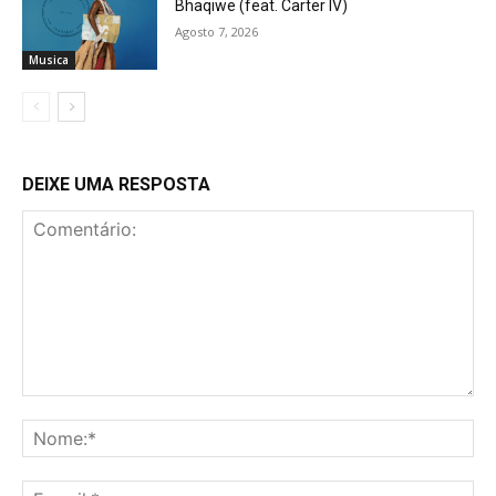
Bhaqiwe (feat. Carter IV)
Agosto 7, 2026
Musica
DEIXE UMA RESPOSTA
Comentário:
No
E-