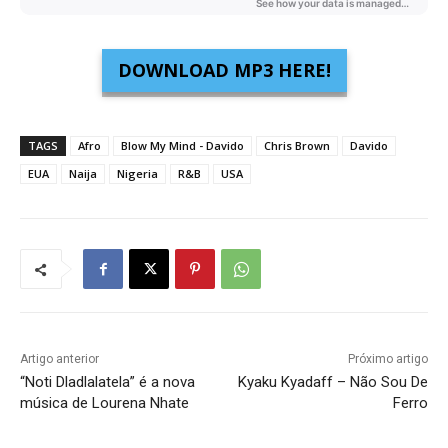
DOWNLOAD MP3 HERE!
TAGS
Afro
Blow My Mind - Davido
Chris Brown
Davido
EUA
Naija
Nigeria
R&B
USA
Artigo anterior
Próximo artigo
“Noti Dladlalatela” é a nova
Kyaku Kyadaff – Não Sou De
música de Lourena Nhate
Ferro