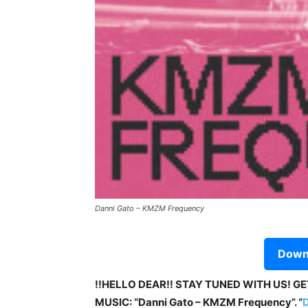
Danni Gato – KMZM Frequency
Downl
!!HELLO DEAR!! STAY TUNED WITH US! G
MUSIC: “Danni Gato – KMZM Frequency”. “