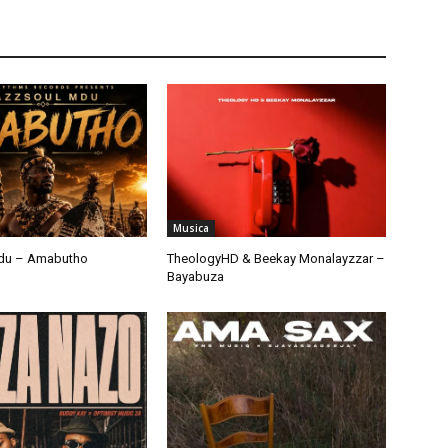
Musica
du – Amabutho
TheologyHD & Beekay Monalayzzar –
Bayabuza