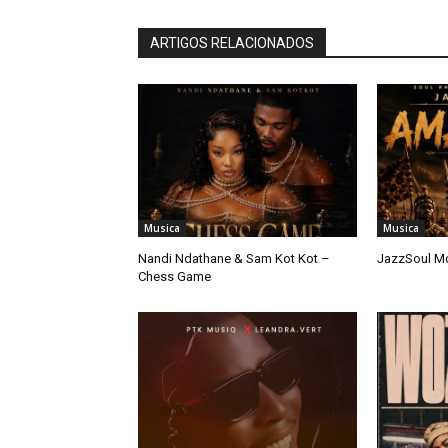
ARTIGOS RELACIONADOS
Musica
Musica
Nandi Ndathane & Sam Kot Kot –
JazzSoul M
Chess Game