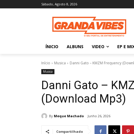
Sábado, Agosto 8, 2026
ÍNICIO
ALBUNS
VIDEO
EP E MI
Início
Musica
Danni Gato – KMZM Frequency (Down
Musica
Danni Gato – KM
(Download Mp3)
By
Meque Machado
Junho 26, 2026
Compartilhado