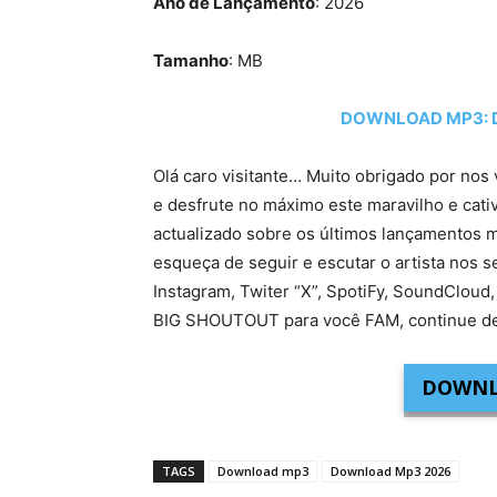
Ano de Lançamento
: 2026
Tamanho
: MB
DOWNLOAD MP3: Da
Olá caro visitante… Muito obrigado por nos 
e desfrute no máximo este maravilho e cati
actualizado sobre os últimos lançamentos m
esqueça de seguir e escutar o artista nos s
Instagram, Twiter “X”, SpotiFy, SoundCloud,
BIG SHOUTOUT para você FAM, continue de
DOWNL
TAGS
Download mp3
Download Mp3 2026