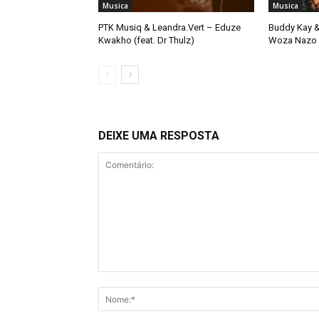
Musica
Musica
PTK Musiq & Leandra.Vert – Eduze
Buddy Kay &
Kwakho (feat. Dr Thulz)
Woza Nazo
DEIXE UMA RESPOSTA
Comentário: