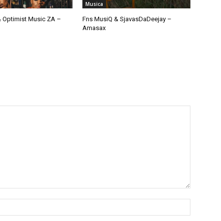
Musica
 Optimist Music ZA –
Fns MusiQ & SjavasDaDeejay –
Amasax
Nome:*