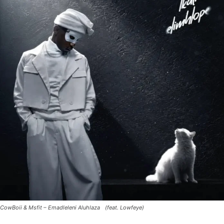
CowBoii & Msfit – Emadleleni Aluhlaza (feat. Lowfeye)