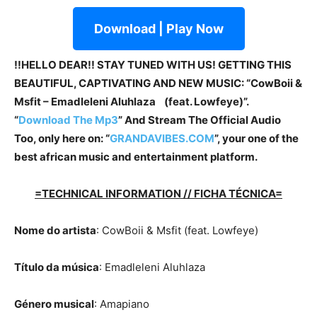
Download | Play Now
!!HELLO DEAR!! STAY TUNED WITH US! GETTING THIS
BEAUTIFUL, CAPTIVATING AND NEW MUSIC: “CowBoii &
Msfit – Emadleleni Aluhlaza (feat. Lowfeye)”.
“
Download The Mp3
” And Stream The Official Audio
Too, only here on: “
GRANDAVIBES.COM
”, your one of the
best african music and entertainment platform.
=TECHNICAL INFORMATION // FICHA TÉCNICA=
Nome do artista
: CowBoii & Msfit (feat. Lowfeye)
Título da música
: Emadleleni Aluhlaza
Género musical
: Amapiano