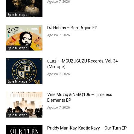
Agosto 7, 2026
Ep e Mixtape
DJ Habias – Born Again EP
Agosto 7, 2026
Ep e Mixtape
uLazi – MGUZUGUZU Records, Vol. 34
(Mixtape)
Agosto 7, 2026
Ep e Mixtape
Vine Muziq & NatiQ106 – Timeless
Elements EP
Agosto 7, 2026
Ep e Mixtape
Priddy Man-Kay, Kaotic Kayy – Our Turn EP