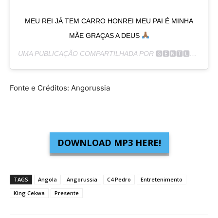
MEU REI JÁ TEM CARRO HONREI MEU PAI É MINHA
MÃE GRAÇAS A DEUS
UMA PUBLICAÇÃO COMPARTILHADA POR
🅶🅴🅽🆃🅻🅴🅼🅰🅽
Fonte e Créditos: Angorussia
DOWNLOAD MP3 HERE!
TAGS
Angola
Angorussia
C4 Pedro
Entretenimento
King Cekwa
Presente