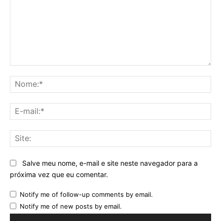
Comentário:
No
E-
mai
Sit
Salve meu nome, e-mail e site neste navegador para a
próxima vez que eu comentar.
Notify me of follow-up comments by email.
Notify me of new posts by email.