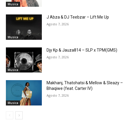
Musica
J Abza & DJ Teebzar – Lift Me Up
Agosto 7, 2026
Musica
Djy Kp & Jauza814 – SLP x TPM(GMS)
Agosto 7, 2026
Musica
Makhanj, Thatohatsi & Mellow & Sleazy –
Bhaqiwe (feat. Carter IV)
Agosto 7, 2026
Musica