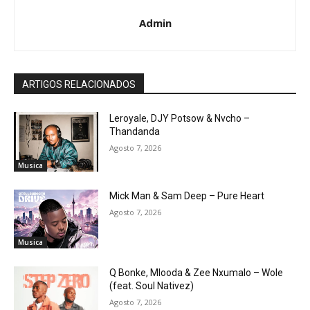
Admin
ARTIGOS RELACIONADOS
Leroyale, DJY Potsow & Nvcho –
Thandanda
Agosto 7, 2026
Musica
Mick Man & Sam Deep – Pure Heart
Agosto 7, 2026
Musica
Q Bonke, Mlooda & Zee Nxumalo – Wole
(feat. Soul Nativez)
Agosto 7, 2026