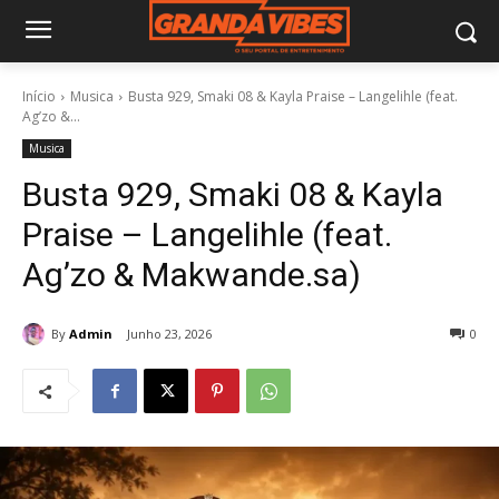
Início
Musica
Busta 929, Smaki 08 & Kayla Praise – Langelihle (feat.
Ag’zo &...
Musica
Busta 929, Smaki 08 & Kayla
Praise – Langelihle (feat.
Ag’zo & Makwande.sa)
By
Admin
Junho 23, 2026
0