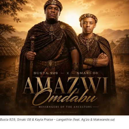
Busta 929, Smaki 08 & Kayla Praise – Langelihle (feat. Ag’zo & Makwande.sa)