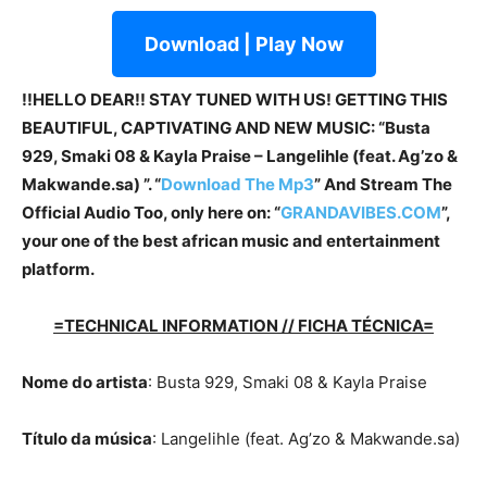
Download | Play Now
!!HELLO DEAR!! STAY TUNED WITH US! GETTING THIS
BEAUTIFUL, CAPTIVATING AND NEW MUSIC: “Busta
929, Smaki 08 & Kayla Praise – Langelihle (feat. Ag’zo &
Makwande.sa) ”. “
Download The Mp3
”
And Stream The
Official Audio Too, only here on: “
GRANDAVIBES.COM
”,
your one of the best african music and entertainment
platform.
=TECHNICAL INFORMATION // FICHA TÉCNICA=
Nome do artista
: Busta 929, Smaki 08 & Kayla Praise
Título da música
: Langelihle (feat. Ag’zo & Makwande.sa)