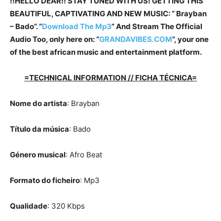
!!HELLO DEAR!! STAY TUNED WITH US! GETTING THIS
BEAUTIFUL, CAPTIVATING AND NEW MUSIC: “ Brayban
– Bado”. “
Download The Mp3
”
And Stream The Official
Audio Too, only here on: “
GRANDAVIBES.COM
”, your one
of the best african music and entertainment platform.
=TECHNICAL INFORMATION // FICHA TÉCNICA=
Nome do artista
: Brayban
Título da música
: Bado
Género musical
: Afro Beat
Formato do ficheiro
: Mp3
Qualidade
: 320 Kbps