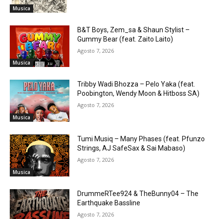
Musica
B&T Boys, Zem_sa & Shaun Stylist –
Gummy Bear (feat. Zaito Laito)
Agosto 7, 2026
Musica
Tribby Wadi Bhozza – Pelo Yaka (feat.
Poobington, Wendy Moon & Hitboss SA)
Agosto 7, 2026
Musica
Tumi Musiq – Many Phases (feat. Pfunzo
Strings, AJ SafeSax & Sai Mabaso)
Agosto 7, 2026
Musica
DrummeRTee924 & TheBunny04 – The
Earthquake Bassline
Agosto 7, 2026