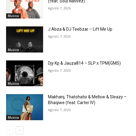
(feat. Soul Nativez)
Agosto 7, 2026
Musica
J Abza & DJ Teebzar – Lift Me Up
Agosto 7, 2026
Musica
Djy Kp & Jauza814 – SLP x TPM(GMS)
Agosto 7, 2026
Musica
Makhanj, Thatohatsi & Mellow & Sleazy –
Bhaqiwe (feat. Carter IV)
Agosto 7, 2026
Musica