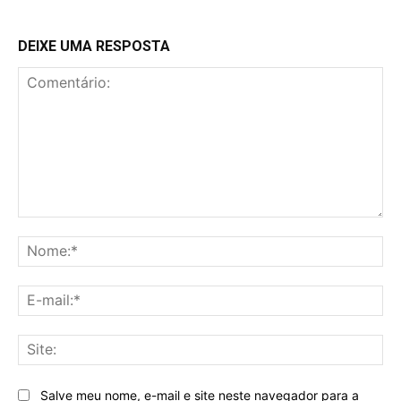
DEIXE UMA RESPOSTA
Comentário:
No
E-
mai
Sit
Salve meu nome, e-mail e site neste navegador para a