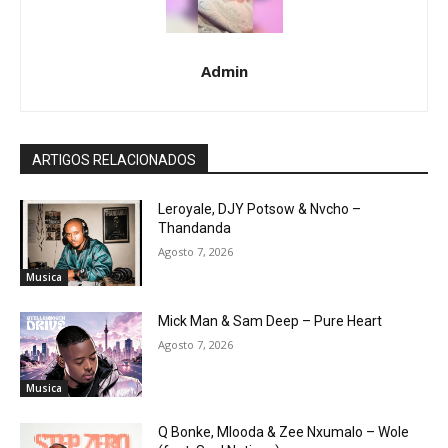
Admin
ARTIGOS RELACIONADOS
Leroyale, DJY Potsow & Nvcho –
Thandanda
Agosto 7, 2026
Musica
Mick Man & Sam Deep – Pure Heart
Agosto 7, 2026
Musica
Q Bonke, Mlooda & Zee Nxumalo – Wole