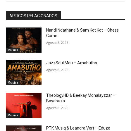
ARTIGOS RELACIONADOS
Nandi Ndathane & Sam Kot Kot – Chess
Game
Agosto 8, 2026
Musica
JazzSoul Mdu – Amabutho
Agosto 8, 2026
Musica
TheologyHD & Beekay Monalayzzar –
Bayabuza
Agosto 8, 2026
Musica
PTK Musiq & Leandra.Vert – Eduze