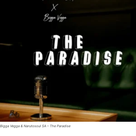
Bigga Vegga & Narutosoul SA – The Paradise