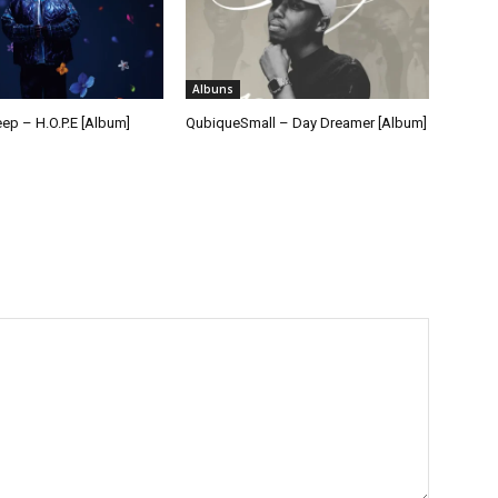
Albuns
ep – H.O.P.E [Album]
QubiqueSmall – Day Dreamer [Album]