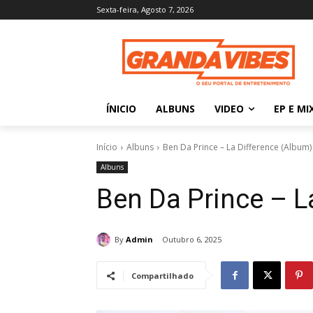
Sexta-feira, Agosto 7, 2026
ÍNICIO
ALBUNS
VIDEO
EP E MI
Início
Albuns
Ben Da Prince – La Difference (Album)
Albuns
Ben Da Prince – L
By
Admin
Outubro 6, 2025
Compartilhado