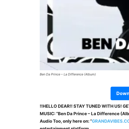
Ben Da Prince – La Difference (Album)
Downl
!!HELLO DEAR!! STAY TUNED WITH US! G
MUSIC: “Ben Da Prince – La Difference (Alb
Audio Too, only here on: “
GRANDAVIBES.C
entertainment platform.