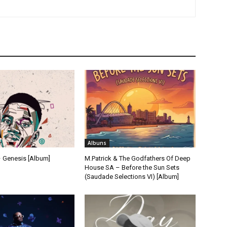
Albuns
 Genesis [Album]
M.Patrick & The Godfathers Of Deep
House SA – Before the Sun Sets
(Saudade Selections VI) [Album]