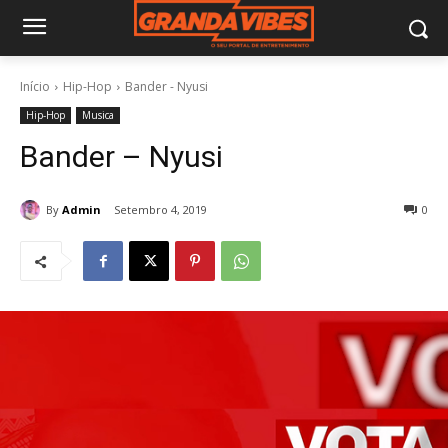
Início
Hip-Hop
Bander - Nyusi
Hip-Hop
Musica
Bander – Nyusi
By
Admin
Setembro 4, 2019
0