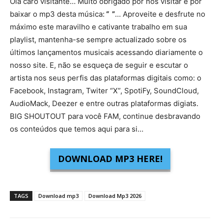
Olá caro visitante… Muito obrigado por nos visitar e por
baixar o mp3 desta música:
“ ”
… Aproveite e desfrute no
máximo este maravilho e cativante trabalho em sua
playlist, mantenha-se sempre actualizado sobre os
últimos lançamentos musicais acessando diariamente o
nosso site. E, não se esqueça de seguir e escutar o
artista nos seus perfis das plataformas digitais como: o
Facebook, Instagram, Twiter “X”, SpotiFy, SoundCloud,
AudioMack, Deezer e entre outras plataformas digiats.
BIG SHOUTOUT para você FAM, continue desbravando
os conteúdos que temos aqui para si…
DOWNLOAD MP3 HERE!
TAGS
Download mp3
Download Mp3 2026