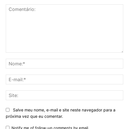
Comentário:
No
E-
mai
Sit
Salve meu nome, e-mail e site neste navegador para a
próxima vez que eu comentar.
Notify me of follow-up comments by email.