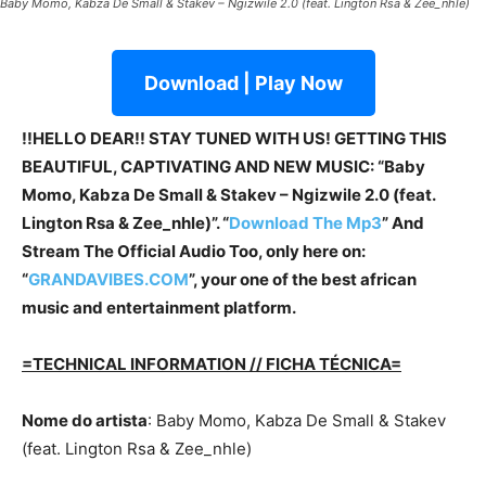
Baby Momo, Kabza De Small & Stakev – Ngizwile 2.0 (feat. Lington Rsa & Zee_nhle)
Download | Play Now
!!HELLO DEAR!! STAY TUNED WITH US! GETTING THIS
BEAUTIFUL, CAPTIVATING AND NEW MUSIC: “Baby
Momo, Kabza De Small & Stakev – Ngizwile 2.0 (feat.
Lington Rsa & Zee_nhle)”. “
Download The Mp3
” And
Stream The Official Audio Too, only here on:
“
GRANDAVIBES.COM
”, your one of the best african
music and entertainment platform.
=TECHNICAL INFORMATION // FICHA TÉCNICA=
Nome do artista
: Baby Momo, Kabza De Small & Stakev
(feat. Lington Rsa & Zee_nhle)