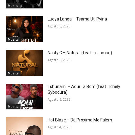
Musica
Ludya Langa – Tsama Uti Pyina
Agosto 5, 2026
Musica
Nasty C – Natural (feat. Tellaman)
Agosto 5, 2026
Musica
Tshunami – Aqui Tá Bom (feat. Tchely
Gybodura)
Agosto 5, 2026
Musica
Hot Blaze – Da Próxima Me Falem
Agosto 4, 2026