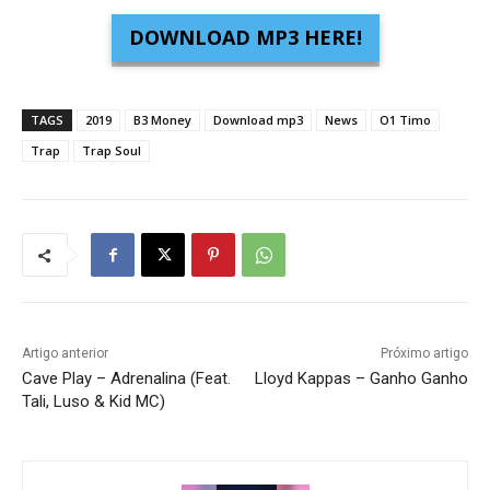
DOWNLOAD MP3 HERE!
TAGS
2019
B3 Money
Download mp3
News
O1 Timo
Trap
Trap Soul
Artigo anterior
Próximo artigo
Cave Play – Adrenalina (Feat.
Lloyd Kappas – Ganho Ganho
Tali, Luso & Kid MC)