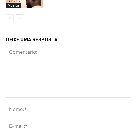
Musica
DEIXE UMA RESPOSTA
Comentário:
No
E-
mai