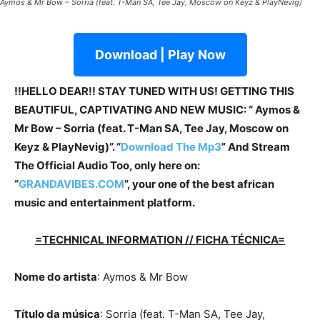
Aymos & Mr Bow – Sorria (feat. T-Man SA, Tee Jay, Moscow on Keyz & PlayNevig)
Download | Play Now
!!HELLO DEAR!! STAY TUNED WITH US! GETTING THIS
BEAUTIFUL, CAPTIVATING AND NEW MUSIC: “ Aymos &
Mr Bow – Sorria (feat. T-Man SA, Tee Jay, Moscow on
Keyz & PlayNevig)”. “
Download The Mp3
”
And Stream
The Official Audio Too, only here on:
“
GRANDAVIBES.COM
”, your one of the best african
music and entertainment platform.
=TECHNICAL INFORMATION // FICHA TÉCNICA=
Nome do artista
: Aymos & Mr Bow
Título da música
: Sorria (feat. T-Man SA, Tee Jay,