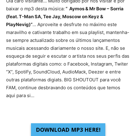
Olá caro visitante… Muito obrigado por nos visitar e por
baixar o mp3 desta música:
“ Aymos & Mr Bow – Sorria
(feat. T-Man SA, Tee Jay, Moscow on Keyz &
PlayNevig)”
… Aproveite e desfrute no máximo este
maravilho e cativante trabalho em sua playlist, mantenha-
se sempre actualizado sobre os últimos lançamentos
musicais acessando diariamente o nosso site. E, não se
esqueça de seguir e escutar o artista nos seus perfis das
plataformas digitais como: o Facebook, Instagram, Twiter
“X”, SpotiFy, SoundCloud, AudioMack, Deezer e entre
outras plataformas digiats. BIG SHOUTOUT para você
FAM, continue desbravando os conteúdos que temos
aqui para si…
DOWNLOAD MP3 HERE!