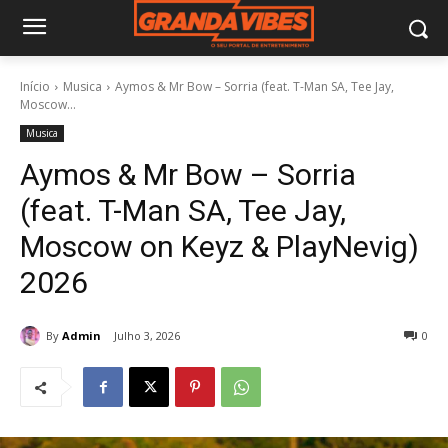
Início
Musica
Aymos & Mr Bow – Sorria (feat. T-Man SA, Tee Jay,
Moscow...
Musica
Aymos & Mr Bow – Sorria
(feat. T-Man SA, Tee Jay,
Moscow on Keyz & PlayNevig)
2026
By
Admin
Julho 3, 2026
0