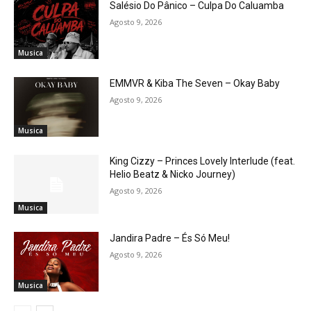
Salésio Do Pânico – Culpa Do Caluamba
Agosto 9, 2026
Musica
EMMVR & Kiba The Seven – Okay Baby
Agosto 9, 2026
Musica
King Cizzy – Princes Lovely Interlude (feat.
Helio Beatz & Nicko Journey)
Agosto 9, 2026
Musica
Jandira Padre – És Só Meu!
Agosto 9, 2026
Musica