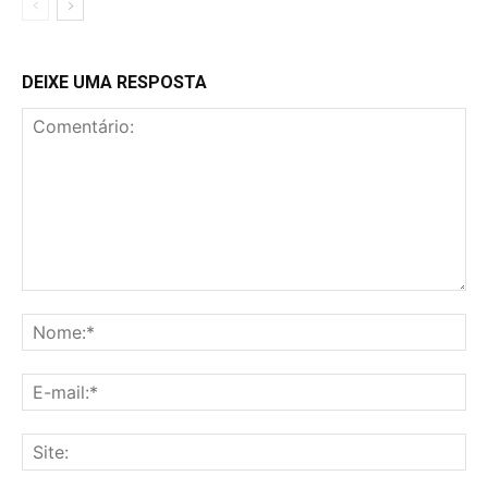
DEIXE UMA RESPOSTA
Comentário:
No
E-
mai
Sit