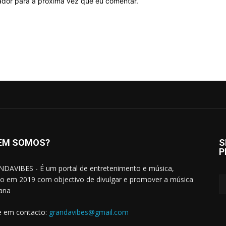
ador para a próxima vez que eu comentar.
EM SOMOS?
S
P
DAVIBES - É um portal de entretenimento e música,
do em 2019 com objectivo de divulgar e promover a música
cana
e em contacto:
grandavibes@gmail.com