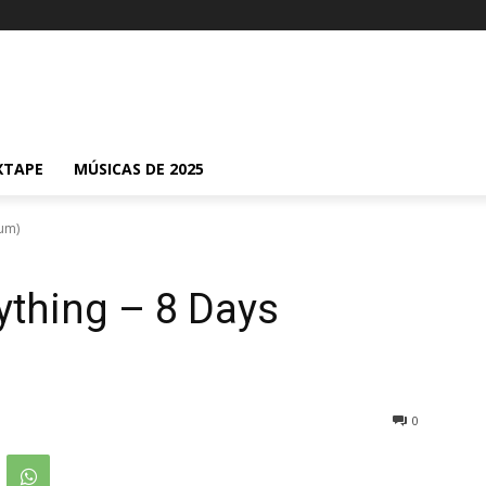
XTAPE
MÚSICAS DE 2025
bum)
ything – 8 Days
0