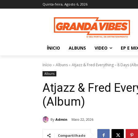
Quinta-feira, Agosto 6, 2026
ÍNICIO
ALBUNS
VIDEO
EP E MI
Início
Albuns
Atjazz & Fred Everything – 8 Days (Al
Albuns
Atjazz & Fred Ever
(Album)
By
Admin
Maio 22, 2026
Compartilhado