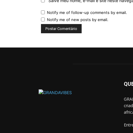
Salve meu nome, e-mail e site neste naveg
Notify me of follow-up comments by email.
Notify me of new posts by email.
QU
GRAN
cria
afri
Entr