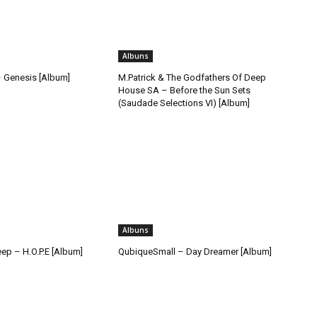
Albuns
 Genesis [Album]
M.Patrick & The Godfathers Of Deep
House SA – Before the Sun Sets
(Saudade Selections VI) [Album]
Albuns
ep – H.O.P.E [Album]
QubiqueSmall – Day Dreamer [Album]