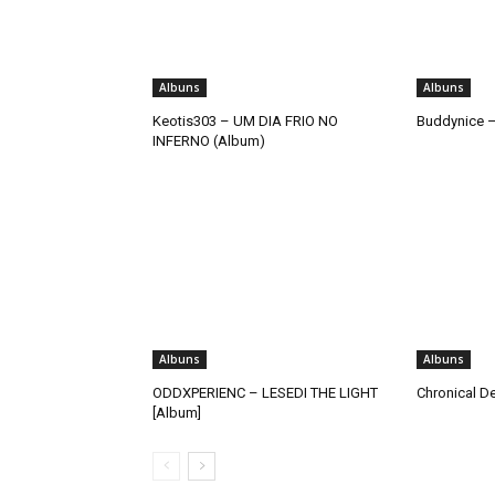
Albuns
Albuns
Keotis303 – UM DIA FRIO NO
Buddynice –
INFERNO (Album)
Albuns
Albuns
ODDXPERIENC – LESEDI THE LIGHT
Chronical De
[Album]