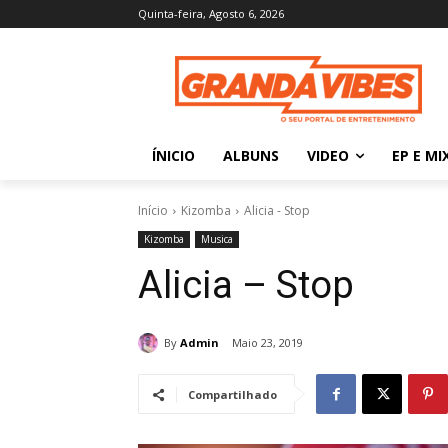
Quinta-feira, Agosto 6, 2026
ÍNICIO
ALBUNS
VIDEO
EP E MI
Início
Kizomba
Alicia - Stop
Kizomba
Musica
Alicia – Stop
By
Admin
Maio 23, 2019
Compartilhado