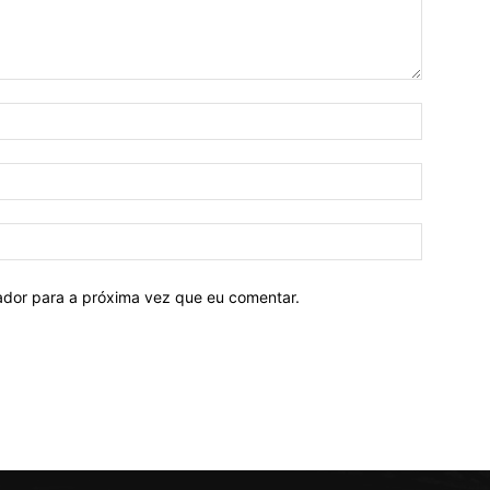
Nome:*
E-
mail:*
Site:
ador para a próxima vez que eu comentar.