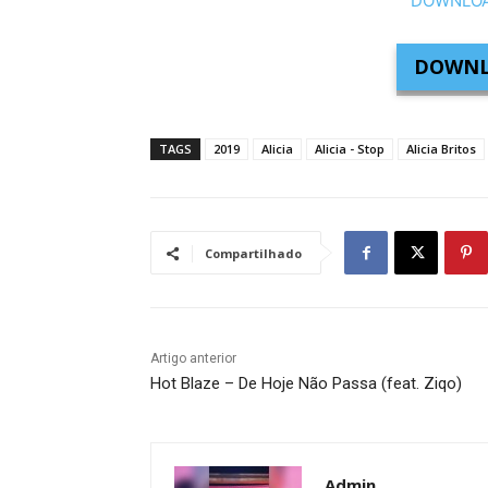
DOWNLOAD
DOWNL
TAGS
2019
Alicia
Alicia - Stop
Alicia Britos
Compartilhado
Artigo anterior
Hot Blaze – De Hoje Não Passa (feat. Ziqo)
Admin