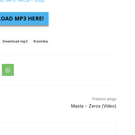
 MP3: Alicia – Stop
OAD MP3 HERE!
Download mp3
Kizomba
Próximo artigo
Masta – Zeros (Vídeo)