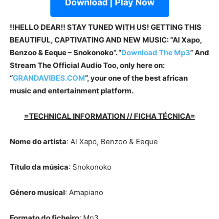
Download | Play Now
!!HELLO DEAR!! STAY TUNED WITH US! GETTING THIS
BEAUTIFUL, CAPTIVATING AND NEW MUSIC: “Al Xapo,
Benzoo & Eeque – Snokonoko”. “
Download The Mp3
” And
Stream The Official Audio Too, only here on:
“
GRANDAVIBES.COM
”, your one of the best african
music and entertainment platform.
=TECHNICAL INFORMATION // FICHA TÉCNICA=
Nome do artista
: Al Xapo, Benzoo & Eeque
Título da música
: Snokonoko
Género musical
: Amapiano
Formato do ficheiro
: Mp3