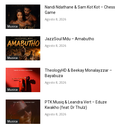
Nandi Ndathane & Sam Kot Kot – Chess
Game
Agosto 8, 2026
Musica
JazzSoul Mdu – Amabutho
Agosto 8, 2026
Musica
TheologyHD & Beekay Monalayzzar –
Bayabuza
Agosto 8, 2026
Musica
PTK Musiq & Leandra.Vert – Eduze
Kwakho (feat. Dr Thulz)
Agosto 8, 2026
Musica