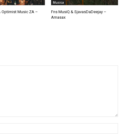
Musica
 Optimist Music ZA –
Fns MusiQ & SjavasDaDeejay –
Amasax
Nome:*