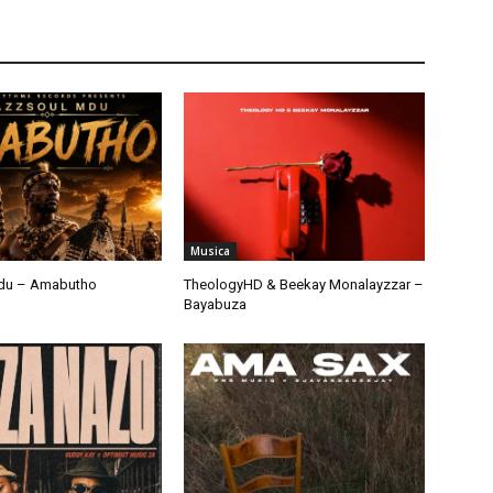
Musica
du – Amabutho
TheologyHD & Beekay Monalayzzar –
Bayabuza