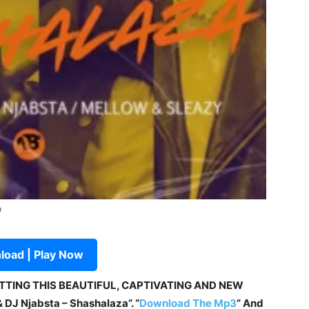
a
oad | Play Now
ETTING THIS BEAUTIFUL, CAPTIVATING AND NEW
 DJ Njabsta – Shashalaza”. “
Download The Mp3
” And