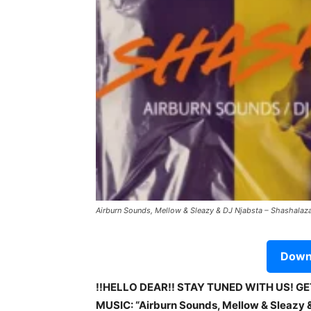
Airburn Sounds, Mellow & Sleazy & DJ Njabsta – Shashalaz
Downl
!!HELLO DEAR!! STAY TUNED WITH US! G
MUSIC: “Airburn Sounds, Mellow & Sleazy &