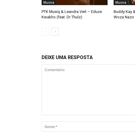
Musica
Musica
PTK Musiq & Leandra.Vert – Eduze
Buddy Kay &
Kwakho (feat. Dr Thulz)
Woza Nazo
DEIXE UMA RESPOSTA
Comentário: