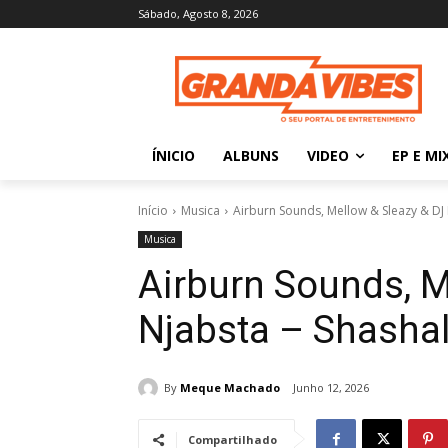
Sábado, Agosto 8, 2026
ÍNICIO
ALBUNS
VIDEO
EP E MI
Início
Musica
Airburn Sounds, Mellow & Sleazy & DJ
Musica
Airburn Sounds, M
Njabsta – Shasha
By
Meque Machado
Junho 12, 2026
Compartilhado