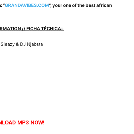
: “
GRANDAVIBES.COM
”, your one of the best african
RMATION // FICHA TÉCNICA=
 Sleazy & DJ Njabsta
LOAD MP3 NOW!