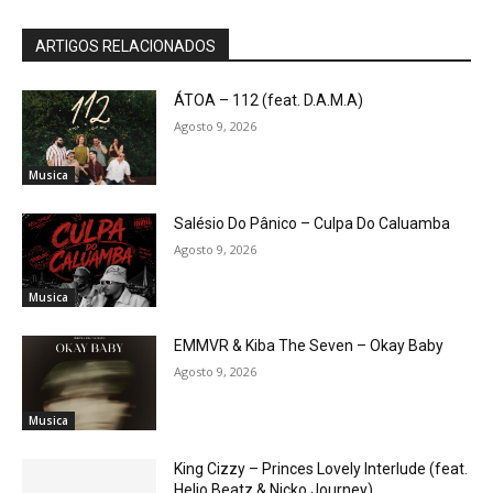
ARTIGOS RELACIONADOS
ÁTOA – 112 (feat. D.A.M.A)
Agosto 9, 2026
Musica
Salésio Do Pânico – Culpa Do Caluamba
Agosto 9, 2026
Musica
EMMVR & Kiba The Seven – Okay Baby
Agosto 9, 2026
Musica
King Cizzy – Princes Lovely Interlude (feat.
Helio Beatz & Nicko Journey)