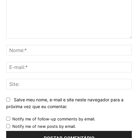
Comentário:
No
E-
mai
Sit
Salve meu nome, e-mail e site neste navegador para a
próxima vez que eu comentar.
Notify me of follow-up comments by email.
Notify me of new posts by email.