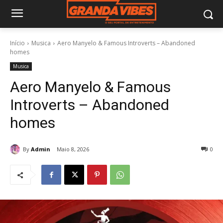
Início
Musica
Aero Manyelo & Famous Introverts – Abandoned
homes
Musica
Aero Manyelo & Famous
Introverts – Abandoned
homes
By
Admin
Maio 8, 2026
0