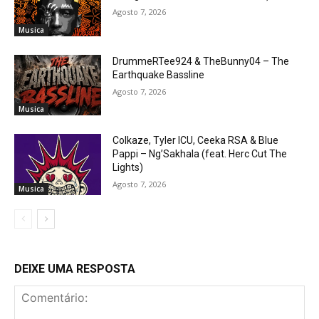
Agosto 7, 2026
Musica
DrummeRTee924 & TheBunny04 – The
Earthquake Bassline
Agosto 7, 2026
Musica
Colkaze, Tyler ICU, Ceeka RSA & Blue
Pappi – Ng’Sakhala (feat. Herc Cut The
Lights)
Agosto 7, 2026
Musica
DEIXE UMA RESPOSTA