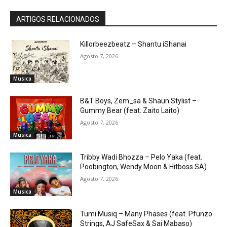
ARTIGOS RELACIONADOS
Killorbeezbeatz – Shantu iShanai
Agosto 7, 2026
Musica
B&T Boys, Zem_sa & Shaun Stylist –
Gummy Bear (feat. Zaito Laito)
Agosto 7, 2026
Musica
Tribby Wadi Bhozza – Pelo Yaka (feat.
Poobington, Wendy Moon & Hitboss SA)
Agosto 7, 2026
Musica
Tumi Musiq – Many Phases (feat. Pfunzo
Strings, AJ SafeSax & Sai Mabaso)