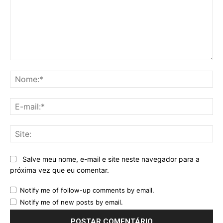
Comentário:
No
E-
mai
Sit
Salve meu nome, e-mail e site neste navegador para a
próxima vez que eu comentar.
Notify me of follow-up comments by email.
Notify me of new posts by email.