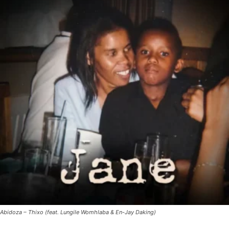
Abidoza – Thixo (feat. Lungile Womhlaba & En-Jay Daking)