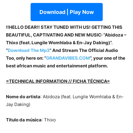
Download | Play Now
!!HELLO DEAR!! STAY TUNED WITH US! GETTING THIS
BEAUTIFUL, CAPTIVATING AND NEW MUSIC: “Abidoza –
Thixo (feat. Lungile Womhlaba & En-Jay Daking)”.
“
Download The Mp3
” And Stream The Official Audio
Too, only here on: “
GRANDAVIBES.COM
”, your one of the
best african music and entertainment platform.
=TECHNICAL INFORMATION // FICHA TÉCNICA=
Nome do artista
: Abidoza (feat. Lungile Womhlaba & En-
Jay Daking)
Título da música
: Thixo