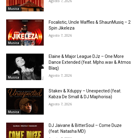
Agosto 7, 2026
Musica
Focalistic, Uncle Waffles & ShaunMusiq – 2
Spin Jikeleza
Agosto 7, 2026
Musica
Elaine & Major League DJz – One More
Dance Extended (feat. Mpho.wav & Atmos
Blaq)
Agosto 7, 2026
Musica
Stakev & Xduppy – Unexpected (feat.
Kabza De Small & DJ Maphorisa)
Agosto 7, 2026
Musica
DJ Jaivane & BitterSoul – Come Duze
(feat. Natasha MD)