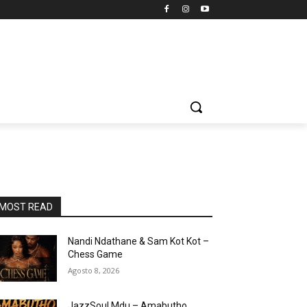
MOST READ
Nandi Ndathane & Sam Kot Kot –
Chess Game
Agosto 8, 2026
JazzSoul Mdu – Amabutho