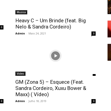
Musica
Heavy C – Um Brinde (feat. Big
Nelo & Sandra Cordeiro)
0
Admin
-
Maio 24, 2021
0
Video
GM (Zona 5) – Esquece (Feat.
Sandra Cordeiro, Xuxu Bower &
Maxx) ( Vídeo)
Admin
-
Julho 18, 2019
0
0