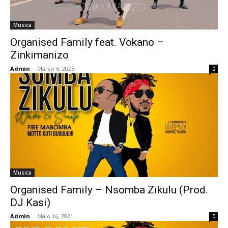
Musica
Organised Family feat. Vokano –
Zinkimanizo
Admin
-
Março 6, 2025
0
Musica
Organised Family – Nsomba Zikulu (Prod.
DJ Kasi)
Admin
-
Maio 16, 2021
0