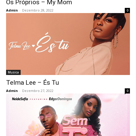
Os Próprios – My Mom
Admin
-
Dezembro 28, 2022
0
Musica
Telma Lee – És Tu
Admin
-
Dezembro 27, 2022
0