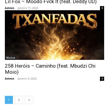
Lil Fox – Moodo Fvck It (feat. Deddy UD)
Admin
-
Janeiro 11, 2026
0
Musica
258 Heróis – Caminho (feat. Mbudzi Chi
Moio)
Admin
-
Janeiro 9, 2026
0
1
2