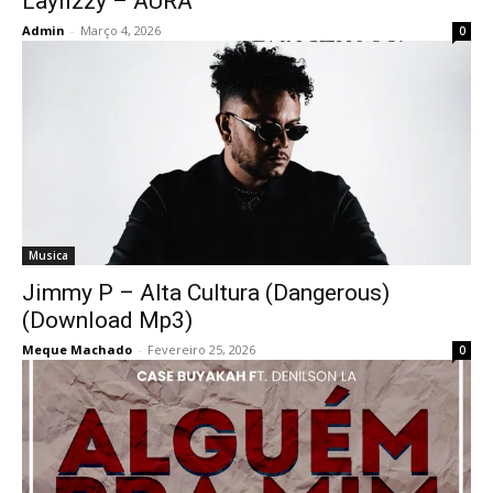
Laylizzy – AURA
Admin
-
Março 4, 2026
0
Musica
Jimmy P – Alta Cultura (Dangerous)
(Download Mp3)
Meque Machado
-
Fevereiro 25, 2026
0