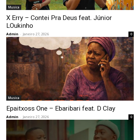
Musica
X Erry – Contei Pra Deus feat. Júnior
LOukinho
Admin
-
Janeiro 27, 2026
0
Musica
Epaitxoss One – Ebaribari feat. D Clay
Admin
-
Janeiro 27, 2026
0