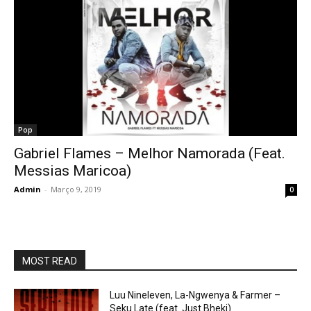
Pop
Gabriel Flames – Melhor Namorada (Feat.
Messias Maricoa)
Admin
-
Março 9, 2019
0
MOST READ
Luu Nineleven, La-Ngwenya & Farmer –
Seku Late (feat. Just Bheki)