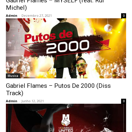
Gabriel Flames – MYSELF (feat. Rui
Michel)
Admin
-
Dezembro 27, 2021
0
Musica
Gabriel Flames – Putos De 2000 (Diss
Track)
Admin
-
Junho 12, 2021
0