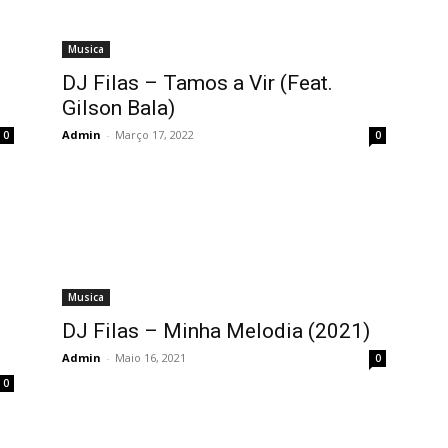
Musica
DJ Filas – Tamos a Vir (Feat.
Gilson Bala)
Admin
-
Março 17, 2022
0
0
Musica
DJ Filas – Minha Melodia (2021)
Admin
-
Maio 16, 2021
0
0